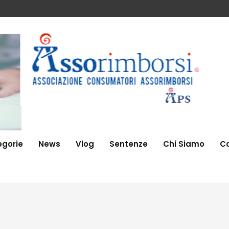
gorie
News
Vlog
Sentenze
Chi Siamo
Co