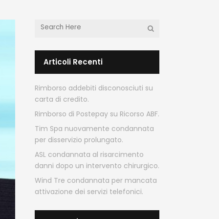
Articoli Recenti
Rimborso addebiti disconosciuti su
carta di credito.
Rimborso di Postepay su Ricorso ABF.
Tim Spa nuovamente condannata
per disservizio prolungato.
ASL condannata al risarcimento
danni dopo un intervento chirurgico.
Wind Tre condannata per mancata
attivazione dei servizi telefonici.