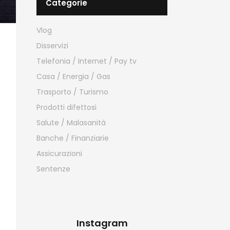
Categorie
Vlog
Disservizi
Telefonia / Internet / Pay tv
Casa / Energia / Gas
Trasporto / Turismo
Prodotti difettosi
Salute / Malasanità
Banche / Finanziarie
Assicurazioni
Sentenze
Instagram