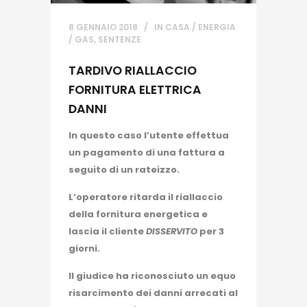
8 GENNAIO 2018
IN
CASA / ENERGIA
/ GAS
,
SENTENZE
TARDIVO RIALLACCIO
FORNITURA ELETTRICA
DANNI
In questo caso l’utente effettua
un pagamento di una fattura a
seguito di un rateizzo.
L’operatore ritarda il riallaccio
della fornitura energetica e
lascia il cliente
DISSERVITO
per 3
giorni.
Il giudice ha riconosciuto un equo
risarcimento dei danni arrecati al