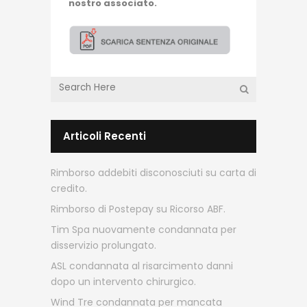
nostro associato.
Articoli Recenti
Rimborso addebiti disconosciuti su carta di
credito.
Rimborso di Postepay su Ricorso ABF.
Tim Spa nuovamente condannata per
disservizio prolungato.
ASL condannata al risarcimento danni
dopo un intervento chirurgico.
Wind Tre condannata per mancata