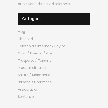
attivazione dei servizi telefonici.
Categorie
Vlog
Disservizi
Telefonia / Internet / Pay tv
Casa / Energia / Gas
Trasporto / Turismo
Prodotti difettosi
Salute / Malasanità
Banche / Finanziarie
Assicurazioni
Sentenze