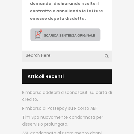
domanda, dichiarando risolto il
contratto e annullando le fatture
emesse dopo la disdetta.
Articoli Recenti
Rimborso addebiti disconosciuti su carta di
credito.
Rimborso di Postepay su Ricorso ABF.
Tim Spa nuovamente condannata per
disservizio prolungato.
ASL condannata al risarcimento danni