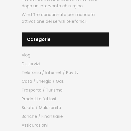
dopo un intervento chirurgico.
Wind Tre condannata per mancata
attivazione dei servizi telefonici.
Categorie
Vlog
Disservizi
Telefonia / Internet / Pay tv
Casa / Energia / Gas
Trasporto / Turismo
Prodotti difettosi
Salute / Malasanità
Banche / Finanziarie
Assicurazioni