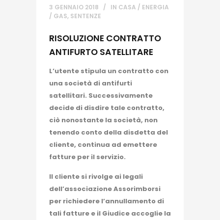
3 GENNAIO 2018
IN
CASA / ENERGIA
/ GAS
,
SENTENZE
RISOLUZIONE CONTRATTO
ANTIFURTO SATELLITARE
L’utente stipula un contratto con
una società di antifurti
satellitari. Successivamente
decide di disdire tale contratto,
ciò nonostante la società, non
tenendo conto della disdetta del
cliente, continua ad emettere
fatture per il servizio.
Il cliente si rivolge ai legali
dell’associazione Assorimborsi
per richiedere l’annullamento di
tali fatture e il Giudice accoglie la