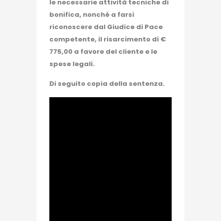
le necessarie attività tecniche di
bonifica, nonchè a farsi
riconoscere dal Giudice di Pace
competente, il risarcimento di €
775,00 a favore del cliente e le
spese legali.
Di seguito copia della sentenza.