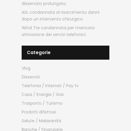
disservizio prolungato.
ASL condannata al risarcimento danni
dopo un intervento chirurgico.
Wind Tre condannata per mancata
attivazione dei servizi telefonici.
Categorie
Vlog
Disservizi
Telefonia / Internet / Pay tv
Casa / Energia / Gas
Trasporto / Turismo
Prodotti difettosi
Salute / Malasanità
Banche / Finanziarie