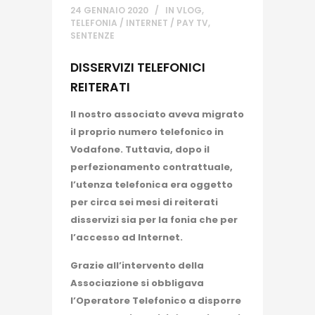
24 GENNAIO 2020
IN
VLOG
,
TELEFONIA / INTERNET / PAY TV
,
SENTENZE
DISSERVIZI TELEFONICI
REITERATI
Il nostro associato aveva migrato
il proprio numero telefonico in
Vodafone. Tuttavia, dopo il
perfezionamento contrattuale,
l’utenza telefonica era oggetto
per circa sei mesi di reiterati
disservizi sia per la fonia che per
l’accesso ad Internet.
Grazie all’intervento della
Associazione si obbligava
l’Operatore Telefonico a disporre