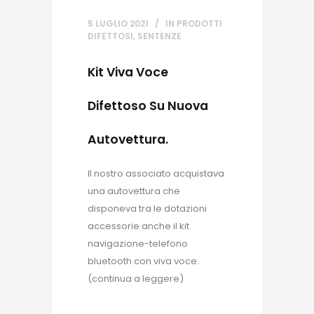
5 LUGLIO 2021
IN
PRODOTTI
DIFETTOSI
,
SENTENZE
Kit Viva Voce
Difettoso Su Nuova
Autovettura.
Il nostro associato acquistava
una autovettura che
disponeva tra le dotazioni
accessorie anche il kit
navigazione-telefono
bluetooth con viva voce..
(continua a leggere)