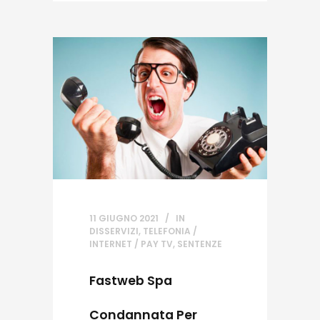
11 GIUGNO 2021
IN
DISSERVIZI
,
TELEFONIA /
INTERNET / PAY TV
,
SENTENZE
Fastweb Spa
Condannata Per