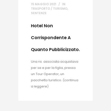
15 MAGGIO 2021
IN
TRASPORTO / TURISMO
,
SENTENZE
Hotel Non
Corrispondente A
Quanto Pubblicizzato.
Una ns. associata acquistava
per se e per la figlia, presso
un Tour Operator, un
pacchetto turistico..(continua
a leggere)