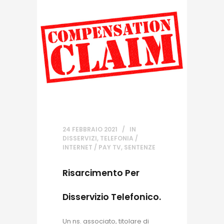
24 FEBBRAIO 2021
IN
DISSERVIZI
,
TELEFONIA /
INTERNET / PAY TV
,
SENTENZE
Risarcimento Per
Disservizio Telefonico.
Un ns. associato, titolare di