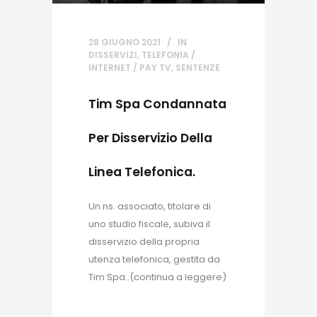
28 GIUGNO 2021
IN
DISSERVIZI
,
TELEFONIA /
INTERNET / PAY TV
,
SENTENZE
Tim Spa Condannata
Per Disservizio Della
Linea Telefonica.
Un ns. associato, titolare di
uno studio fiscale, subiva il
disservizio della propria
utenza telefonica, gestita da
Tim Spa..(continua a leggere)