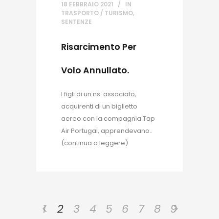
18 FEBBRAIO 2021
IN
TRASPORTO / TURISMO
,
SENTENZE
Risarcimento Per
Volo Annullato.
I figli di un ns. associato,
acquirenti di un biglietto
aereo con la compagnia Tap
Air Portugal, apprendevano..
(continua a leggere)
1
2
3
4
5
6
7
8
9