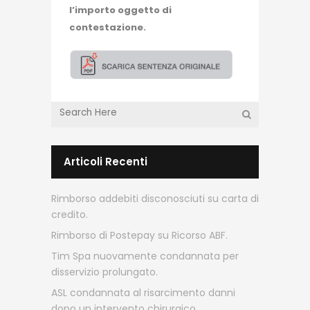
l’importo oggetto di
contestazione.
Articoli Recenti
Rimborso addebiti disconosciuti su carta di
credito.
Rimborso di Postepay su Ricorso ABF.
Tim Spa nuovamente condannata per
disservizio prolungato.
ASL condannata al risarcimento danni
dopo un intervento chirurgico.