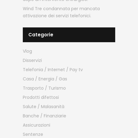
Wind Tre condannata per mancata
attivazione dei servizi telefonici.
Categorie
Vlog
Disservizi
Telefonia / Internet / Pay tv
Casa / Energia / Gas
Trasporto / Turismo
Prodotti difettosi
Salute / Malasanità
Banche / Finanziarie
Assicurazioni
Sentenze