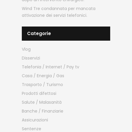
Wind Tre condannata per mancata
attivazione dei servizi telefonici.
Categorie
Vlog
Disservizi
Telefonia / Internet / Pay tv
Casa / Energia / Gas
Trasporto / Turismo
Prodotti difettosi
Salute / Malasanità
Banche / Finanziarie
Assicurazioni
Sentenze