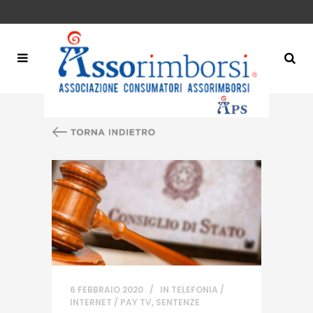
6 FEBBRAIO 2020
IN
TELEFONIA /
INTERNET / PAY TV
,
SENTENZE