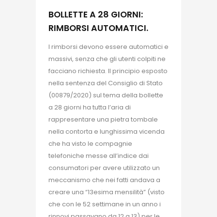
BOLLETTE A 28 GIORNI:
RIMBORSI AUTOMATICI.
I rimborsi devono essere automatici e
massivi, senza che gli utenti colpiti ne
facciano richiesta. Il principio esposto
nella sentenza del Consiglio di Stato
(00879/2020) sul tema della bollette
a 28 giorni ha tutta l’aria di
rappresentare una pietra tombale
nella contorta e lunghissima vicenda
che ha visto le compagnie
telefoniche messe all’indice dai
consumatori per avere utilizzato un
meccanismo che nei fatti andava a
creare una “13esima mensilità” (visto
che con le 52 settimane in un anno i
rinnovi passavano da 12 a 13) per le