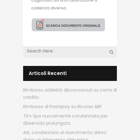
cagionato da una fatturazione a
cadenza diversa.
Articoli Recenti
Rimborso addebiti disconosciuti su carta di
credito.
Rimborso di Postepay su Ricorso ABF.
Tim Spa nuovamente condannata per
disservizio prolungato.
ASL condannata al risarcimento danni
dopo un intervento chirurgico.